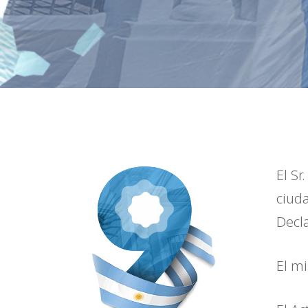
El Sr
ciud
Decl
El m