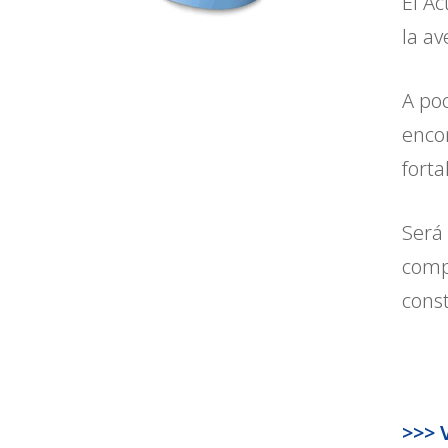
El Ac
la av
A poc
enco
forta
Será
compr
const
>>> 